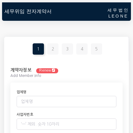
세 무 법 인
세무위임 전자계약서
L E O N E
1
2
3
4
5
계약자정보
Renew
Add Member Info
업체명
사업자번호